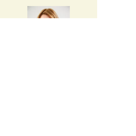
Gabriele Friemelt
Feng Shui, Clearing
Waldbaden
Körperreisen
Spirituelle Wegbegleitung
oase@fengshuitreff.de